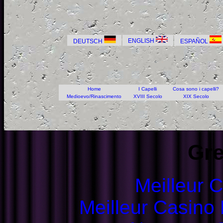
ENGLISH
DEUTSCH
ESPAÑOL
Home
I Capelli
Cosa sono i capelli?
Medioevo/Rinascimento
XVIII Secolo
XIX Secolo
Gre
Meilleur 
Meilleur Casino