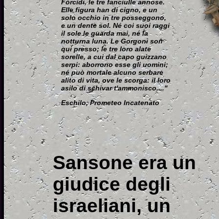
Fòrcidi, le tre fanciulle annose.
Elle figura han di cigno, e un
solo occhio in tre posseggono,
e un dente sol. Né coi suoi raggi
il sole le guarda mai, né la
notturna luna. Le Gorgoni son
qui presso; le tre loro alate
sorelle, a cui dal capo guizzano
serpi: aborrono esse gli uomini;
né può mortale alcuno serbare
alito di vita, ove le scorga: il loro
asilo di schivar t'ammonisco...."
Eschilo, Prometeo Incatenato
Sansone era un
giudice degli
israeliani, un