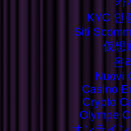
카
KYC 인
Siti Scom
仮想
온
Nuovi C
Casino E
Crypto C
Olympe C
オンライン