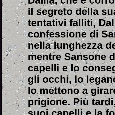
Dalila, che è corro
il segreto della s
tentativi falliti, D
confessione di Sa
nella lunghezza dei
mentre Sansone do
capelli e lo conseg
gli occhi, lo lega
lo mettono a girar
prigione. Più tard
suoi capelli e la 