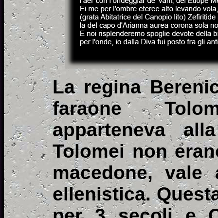
La regina Berenic
faraone Tolo
apparteneva alla
Tolomei non erano
macedone, vale a
ellenistica. Quest
per 3 secoli e Cl