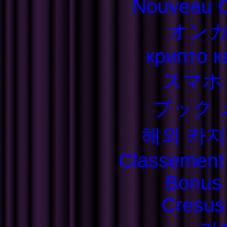
Nouveau C
オン
крипто к
スマホ
ブック 
해외 카지
Classement S
Bonus
Cresus