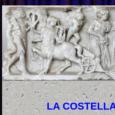
Casino En Ligne Fiable
홀덤사이트
Paris Spor
LA COSTELLA