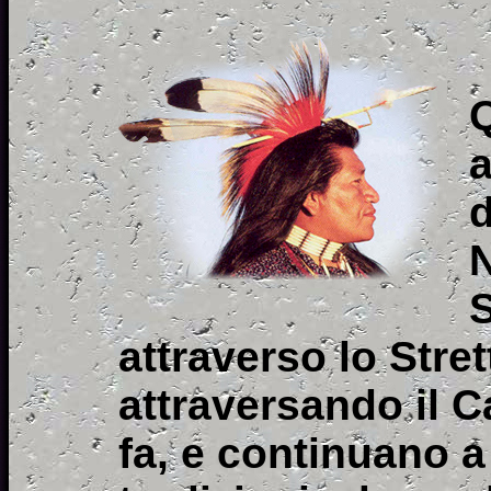
Q
a
d
S
attraverso lo Stret
attraversando il C
fa, e continuano a 