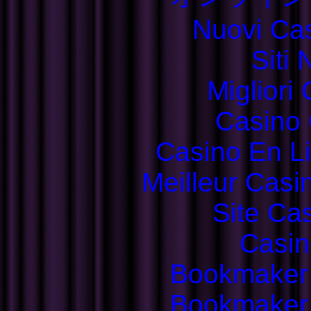
Nuovi Ca
Siti
Migliori
Casino 
Casino En L
Meilleur Casi
Site Ca
Casin
Bookmaker
Bookmaker