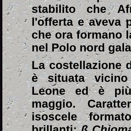
stabilito che Af
l'offerta e aveva p
che ora formano la
nel Polo nord gala
La costellazione 
è situata vicino
Leone ed è più
maggio. Caratte
isoscele format
brillanti:
ß Chioma