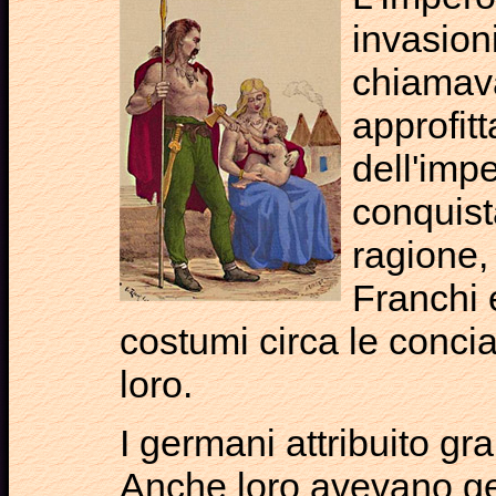
invasion
chiamava
approfit
dell'imp
conquist
ragione,
Franchi e
costumi circa le concia
loro.
I germani attribuito gr
Anche loro avevano gera