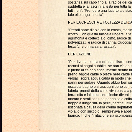
sostanza sul capo fino alla radice dei ca
suddetta e la lasci in la testa per tutta l
tutti neri". “Prendere una lucertola e st
tale olio unga la testa”.
PER LA CRESCITA E FOLTEZZA DEI CA
"Prendi pane d'orzo con la crosta, macin
d'orzo. Con questa miscela ungere la testa
agrimonia e corteccia di olmo, radice di v
polverizzati, e radice di canna. Cuoccian
testa (che prima sarà rasata)".
DEPILAZIONE:
"Per diventare tutta morbida e liscia, s
recarsi ai bagni pubblici; se non e'e ab
e pietre al calor bianco, mettile dentro 
prendi tegole calde o pietre nere calde e
versaci sopra acqua calda in modo che si
panni per sudare. Quando abbia ben suda
esca dal bagno e si asciughi bene con un
latoria: prendi della calce viva passata 
terracotta e falla cuocere finche diventi 
ancora e senti con una penna se e cotta 
troppo a lungo sul- la pelle, perche ust
ustionata a causa della crema depilatori
viola, o con succo di sempreviva e appli
bianco, finche I'irritazione sia scompar
.