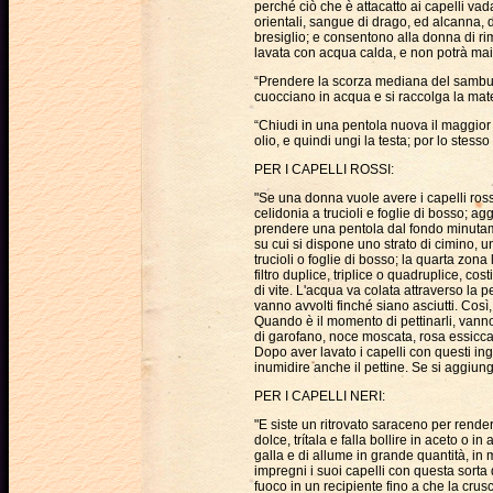
perché ciò che è attacatto ai capelli vad
orientali, sangue di drago, ed alcanna,
bresiglio; e consentono alla donna di rim
lavata con acqua calda, e non potrà mai 
“Prendere la scorza mediana del sambuco,
cuocciano in acqua e si raccolga la mater
“Chiudi in una pentola nuova il maggior n
olio, e quindi ungi la testa; por lo stesso
PER I CAPELLI ROSSI:
"Se una donna vuole avere i capelli rossi
celidonia a trucioli e foglie di bosso; 
prendere una pentola dal fondo minuta
su cui si dispone uno strato di cimino, un
trucioli o foglie di bosso; la quarta zona 
filtro duplice, triplice o quadruplice, cost
di vite. L'acqua va colata attraverso la 
vanno avvolti finché siano asciutti. Cos
Quando è il momento di pettinarli, vanno s
di garofano, noce moscata, rosa essicc
Dopo aver lavato i capelli con questi in
inumidire anche il pettine. Se si aggiun
PER I CAPELLI NERI:
"E siste un ritrovato saraceno per rende
dolce, trítala e falla bollire in aceto o i
galla e di allume in grande quantità, in
impregni i suoi capelli con questa sorta 
fuoco in un recipiente fino a che la cr