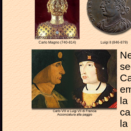
Carlo Magno (740-814)
Luigi II (846-879)
Ne
se
Ca
em
la
ca
la