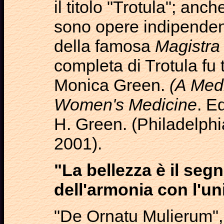
il titolo "Trotula"; anc
sono opere indipenden
della famosa
Magistra
completa di Trotula fu 
Monica Green.
(A Med
Women's Medicine
. E
H. Green. (Philadelphi
2001).
"La bellezza è il seg
dell'armonia con l'un
"De Ornatu Mulierum", 