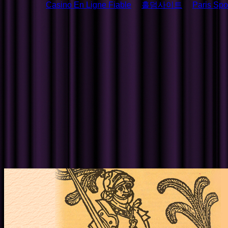
Casino En Ligne Fiable
홀덤사이트
Paris Spor