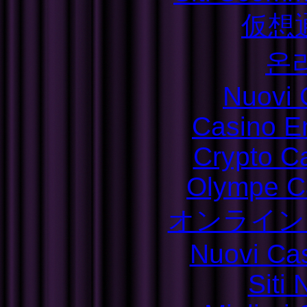
仮想
온
Nuovi C
Casino E
Crypto C
Olympe C
オンライン
Nuovi Ca
Siti