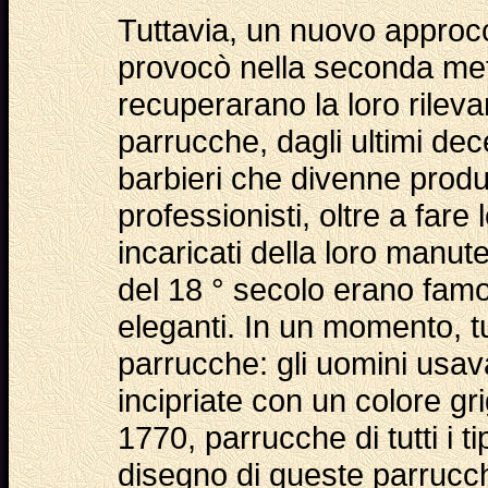
Tuttavia, un nuovo approcci
provocò nella seconda metà
recuperarano la loro rileva
parrucche, dagli ultimi dec
barbieri che divenne produtt
professionisti, oltre a fare
incaricati della loro manut
del 18 ° secolo erano famos
eleganti. In un momento, t
parrucche: gli uomini usa
incipriate con un colore gr
1770, parrucche di tutti i tip
disegno di queste parrucc