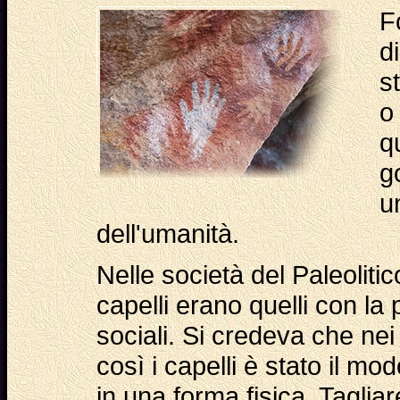
F
d
st
o
q
g
u
dell'umanità.
Nelle società del Paleolitico
capelli erano quelli con la p
sociali. Si credeva che nei 
così i capelli è stato il mo
in una forma fisica. Taglia