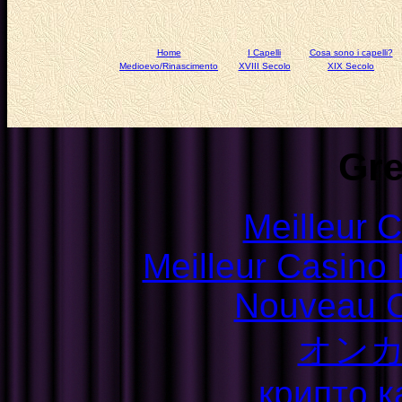
Home
I Capelli
Cosa sono i capelli?
Medioevo/Rinascimento
XVIII Secolo
XIX Secolo
Gre
Meilleur 
Meilleur Casino
Nouveau C
オン
крипто к