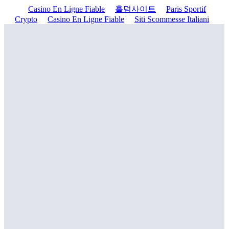
Casino En Ligne Fiable
홀덤사이트
Paris Sportif
Crypto
Casino En Ligne Fiable
Siti Scommesse Italiani