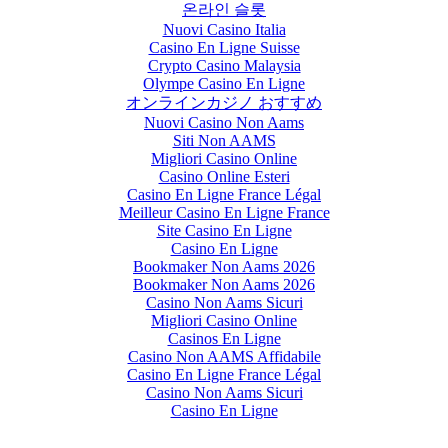
온라인 슬롯
Nuovi Casino Italia
Casino En Ligne Suisse
Crypto Casino Malaysia
Olympe Casino En Ligne
オンラインカジノ おすすめ
Nuovi Casino Non Aams
Siti Non AAMS
Migliori Casino Online
Casino Online Esteri
Casino En Ligne France Légal
Meilleur Casino En Ligne France
Site Casino En Ligne
Casino En Ligne
Bookmaker Non Aams 2026
Bookmaker Non Aams 2026
Casino Non Aams Sicuri
Migliori Casino Online
Casinos En Ligne
Casino Non AAMS Affidabile
Casino En Ligne France Légal
Casino Non Aams Sicuri
Casino En Ligne