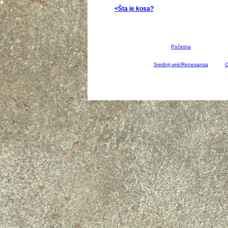
<Šta je kosa?
Početna
Srednji vek/Renesansa
O