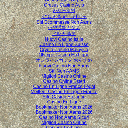
Cresus Casino Avis
카지노코인
KYC 인증 없는 카지노
Siti Scommesse Non Aams
仮想通貨カジノ
온라인 슬롯
Nuovi Casino Italia
Casino En Ligne Suisse
Crypto Casino Malaysia
Olympe Casino En Ligne
オンラインカジノ おすすめ
Nuovi Casino Non Aams
Siti Non AAMS
Migliori Casino Online
Casino Online Esteri
Casino En Ligne France Légal
Meilleur Casino En Ligne France
Site Casino En Ligne
Casino En Ligne
Bookmaker Non Aams 2026
Bookmaker Non Aams 2026
Casino Non Aams Sicuri
Migliori Casino Online
Casinos En Ligne