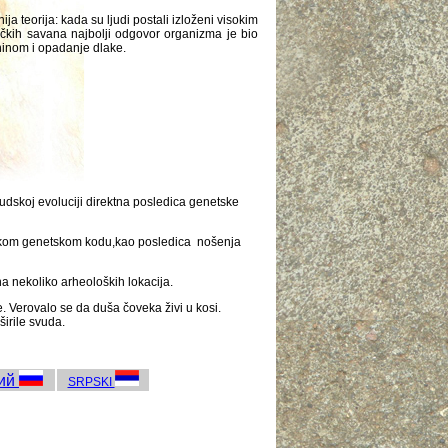
ja teorija: kada su ljudi postali izloženi visokim
čkih savana najbolji odgovor organizma je bio
inom i opadanje dlake.
udskoj evoluciji direktna posledica genetske
iološkom genetskom kodu,kao posledica nošenja
 na nekoliko arheoloških lokacija.
. Verovalo se da duša čoveka živi u kosi.
širile svuda.
кий
SRPSKI