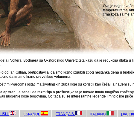
Ovo je najprihvaćeni
temperaturama afri
crna koža sa melan
gela i Voltera Bodmera sa Oksfordskog Univerziteta kažu da je redukcija dlaka u lj
.
g i biolog Ian Gillian, pretpostavlja da smo krzno izgubili zbog nestanka gena u b
raktično da imamo krzno prevelikog volumena.
 oštrim kvarcom i ostacima životinjskih zuba koje su koristili kao češalj a nađeni su
a apstrahuje sebe i da razmišlja o prošlosti,kosa je takođe imala magično značenje
kovali nudjenje kose bogovima. Od tada su se interesantne legende i mitološke priče 
русс
LISH
FRANÇAIS
ESPAÑOL
ITALIANO