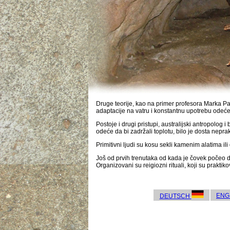
Druge teorije, kao na primer profesora Marka Pa
adaptacije na vatru i konstantnu upotrebu odeće
Postoje i drugi pristupi, australijski antropolo
odeće da bi zadržali toplotu, bilo je dosta nep
Primitivni ljudi su kosu sekli kamenim alatima ili
Još od prvih trenutaka od kada je čovek počeo d
Organizovani su reigiozni rituali, koji su prakti
ENG
DEUTSCH