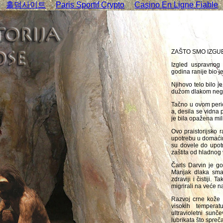
홀덤사이트
Paris Sportif Crypto
Casino En Ligne Fiable
ZAŠTO SMO IZGUBI
Izgled uspravnog
godina ranije bio j
Njihovo telo bilo 
dužom dlakom nego
Tačno u ovom perio
a, desila se vidna
je bila opažena mil
Ovo praistorijsko 
upotrebu u domaćins
su dovele do upot
zaštita od hladnog 
Čarls Darvin je go
Manjak dlaka sman
zdraviji i čistiji.
migrirali na veće 
Razvoj crne kože 
visokih temperat
ultravioletni sunče
lubrikata što spreč