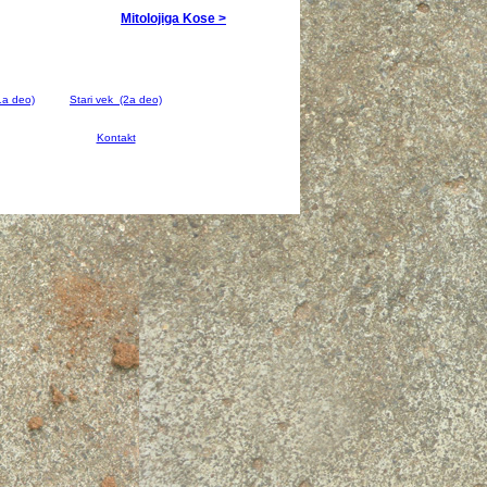
Mitolojiga Kose >
1a deo)
Stari vek (2a deo)
Kontakt