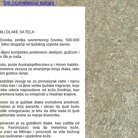
Siti Scommesse Italiani
LI DLAKE SA TELA :
 čoveka, pretka savremenog čoveka, 500.000
e bitno drugačiji od ljudskog izgleda danas.
je skoro kompletno prekriveno debljom, gušćom i
 što je naša.
du, posle Australopithecines-a i Homo habilis-
 promena vezana za smanjenje broja dlaka, iako
ion godina ranije.
razdoblje vezuje se za pronalazak vatre i njenu
tvu kao i za prve velike ljudske migracije, koje
rebe odeće napravljene od koža životinja, kao
vremena kada su emigrirali u hladnije krajeve.
vorio da je gubitak dlaka evolutivna prednost.
jivao je broj parazita i uticao da ljudi budu
 Takođe omogućavao je telu da diše kada bi ljudi
nadmorske visine sa manje kiseonika.
povezan je sa gubitkom dlake, kao zaštita od
ura. Favorizujući ovaj tip melanina kože,
vi zraci se filtriraju i proizvodi se više kožnog
ava isušivanje i opekotine kože.