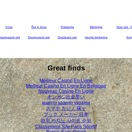
Kosa
Šta je kosa
Praistorija
Mitologija
Stari vek (
samnaesti vek
Devetnaesti vek
Dvadeseti vek
Istorija berberina
Kraj
Great finds
Meilleur Casino En Ligne
Meilleur Casino En Ligne En Belgique
Nouveau Casino En Ligne
オンカジ出金早い
крипто казино україни
スマホ カジノ 稼ぐ
ブック メーカー 日本
해외 카지노 사이트 순위
Classement Site Paris Sportif
Bonus Sans Depot