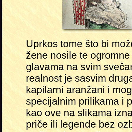
Uprkos tome što bi možd
žene nosile te ogromne
glavama na svim svečan
realnost je sasvim drug
kapilarni aranžani i mog
specijalnim prilikama i 
kao ove na slikama izna
priče ili legende bez o