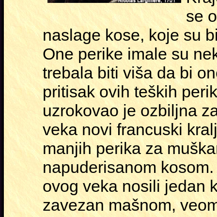
se o
naslage kose, koje su bil
One perike imale su neko
trebala biti viša da bi 
pritisak ovih teških per
uzrokovao je ozbiljna z
veka novi francuski kralj
manjih perika za muškarc
napuderisanom kosom. M
ovog veka nosili jedan ko
zavezan mašnom, veoma