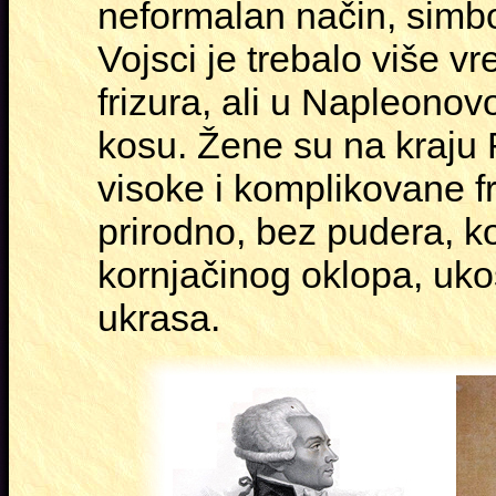
neformalan način, simb
Vojsci je trebalo više vr
frizura, ali u Napleonovo
kosu. Žene su na kraju 
visoke i komplikovane f
prirodno, bez pudera, ko
kornjačinog oklopa, uko
ukrasa.