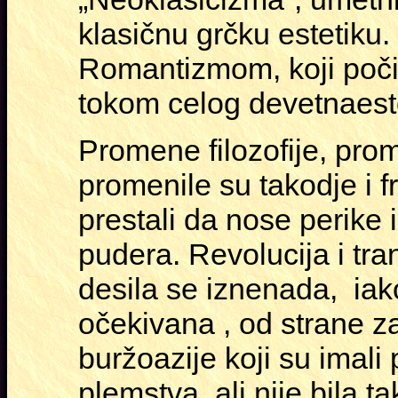
klasičnu grčku estetiku.
Romantizmom, koji poči
tokom celog devetnaest
Promene filozofije, pro
promenile su takodje i f
prestali da nose perike 
pudera. Revolucija i tr
desila se iznenada, iak
očekivana , od strane
buržoazije koji su imali
plemstva, ali nije bila t