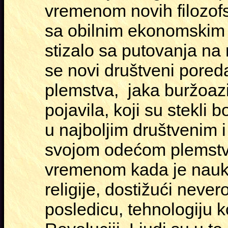
vremenom novih filozofsk
sa obilnim ekonomskim 
stizalo sa putovanja na
se novi društveni pored
plemstva, jaka buržoazi
pojavila, koji su stekli b
u najboljim društvenim i 
svojom odećom plemstvo.
vremenom kada je nauka
religije, dostižući never
posledicu, tehnologiju ko