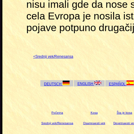
nisu imali gde da nose s
cela Evropa je nosila is
pojave potpuno drugači
<
Srednji vek/Renesansa
ENGLISH
DEUTSCH
ESPAÑOL
Početna
Kosa
Šta je kosa
Srednji vek/Renesansa
Osamnaesti vek
Devetnaesti v