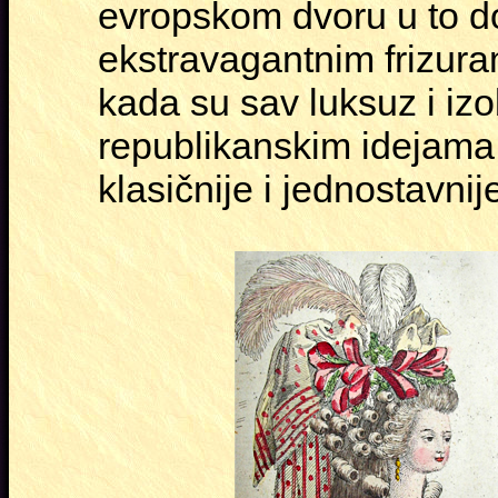
evropskom dvoru u to d
ekstravagantnim frizur
kada su sav luksuz i izob
republikanskim idejama. 
klasičnije i jednostavnij