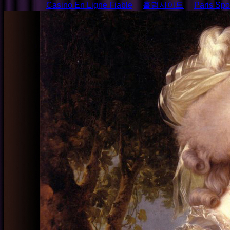
Casino En Ligne Fiable
홀덤사이트
Paris Spor