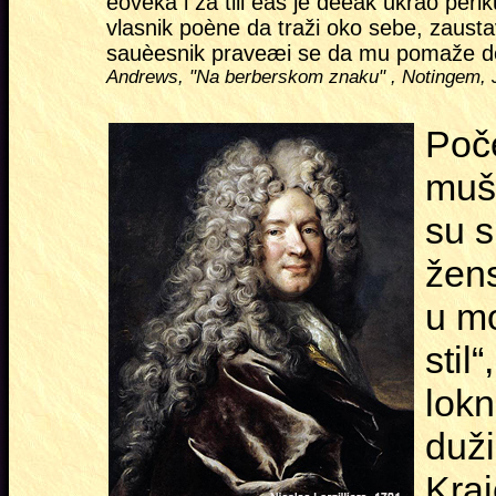
èoveka i za tili èas je deèak ukrao per
vlasnik poène da traži oko sebe, zaust
sauèesnik praveæi se da mu pomaže do
Andrews, "Na berberskom znaku" , Notingem, Jor
Poč
mušk
su s
žens
u mo
stil
lok
duži
Kra