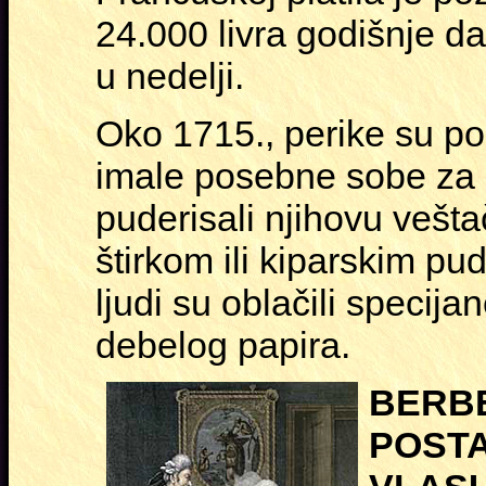
24.000 livra godišnje da
u nedelji.
Oko 1715., perike su po
imale posebne sobe za „t
puderisali njihovu vešt
štirkom ili kiparskim pu
ljudi su oblačili specija
debelog papira.
BERBE
POST