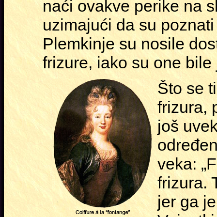
naći ovakve perike na s
uzimajući da su poznati s
Plemkinje su nosile dost
frizure, iako su one bile
Što se t
frizura
još uvek
određeni
veka: „
frizura.
jer ga je