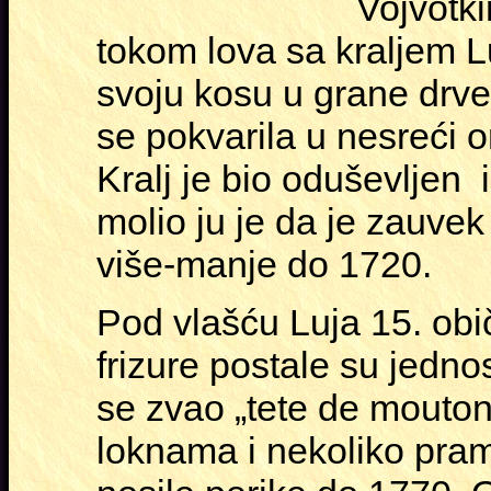
Vojvotki
tokom lova sa kraljem 
svoju kosu u grane drveta
se pokvarila u nesreći o
Kralj je bio oduševljen 
molio ju je da je zauvek
više-manje do 1720.
Pod vlašću Luja 15. obič
frizure postale su jednos
se zvao „tete de mouton
loknama i nekoliko pram