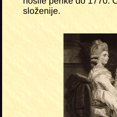
nosile perike do 1770. O
složenije.