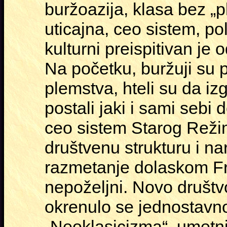
buržoazija, klasa bez „p
uticajna, ceo sistem, pol
kulturni preispitivan je 
Na početku, buržuji su p
plemstva, hteli su da iz
postali jaki i sami sebi 
ceo sistem Starog Režim
društvenu strukturu i na
razmetanje dolaskom Fr
nepoželjni. Novo društvo u
okrenulo se jednostavno
„Neoklasicizma“, umetničk