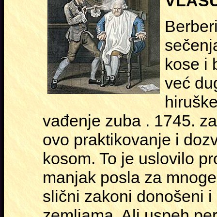
VLASU
Berber
sečenja
kose i 
već dug
hiruške
vađenje zuba . 1745. za
ovo praktikovanje i doz
kosom. To je uslovilo p
manjak posla za mnoge 
slični zakoni donošeni i
zemljama. Ali uspeh per