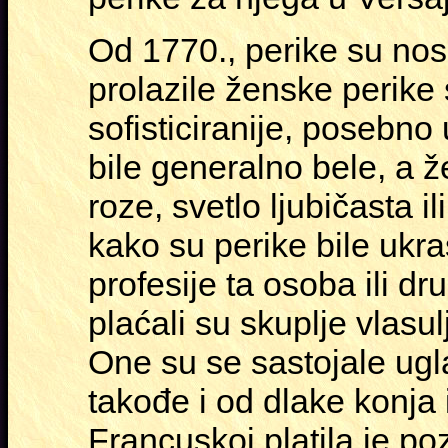
Od 1770., perike su nosi
prolazile ženske perike 
sofisticiranije, posebn
bile generalno bele, a 
roze, svetlo ljubičasta i
kako su perike bile ukra
profesije ta osoba ili dru
plaćali su skuplje vlasulj
One su se sastojale ugl
takođe i od dlake konja 
Francuskoj platila je p