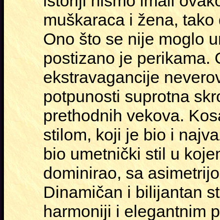
istoriji nismo imali ova
muškaraca i žena, tako 
Ono što se nije moglo u
postizano je perikama. 
ekstravagancije neverova
potpunosti suprotna skro
prethodnih vekova. Kosa 
stilom, koji je bio i naj
bio umetnički stil u koj
dominirao, sa asimetrij
Dinamičan i bilijantan st
harmoniji i elegantnim p