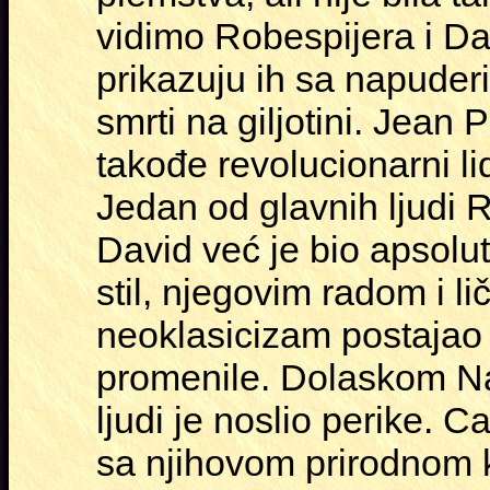
vidimo Robespijera i Da
prikazuju ih sa napuder
smrti na giljotini. Jean
takođe revolucionarni li
Jedan od glavnih ljudi R
David već je bio apsolu
stil, njegovim radom i 
neoklasicizam postajao s
promenile. Dolaskom N
ljudi je noslio perike. C
sa njihovom prirodnom