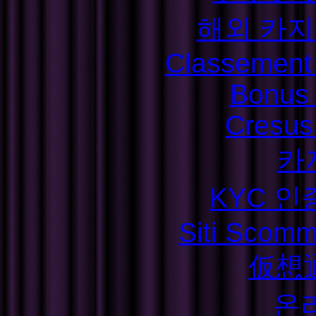
해외 카지
Classement S
Bonus
Cresus
카
KYC 인
Siti Scom
仮想
온