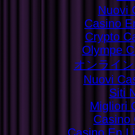
Nuovi C
Casino E
Crypto C
Olympe C
オンライン
Nuovi Ca
Siti
Migliori
Casino 
Casino En L