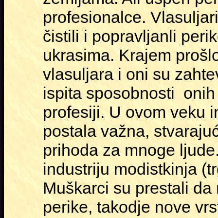
profesionalce. Vlasuljari
čistili i popravljanli pe
ukrasima. Krajem prošl
vlasuljara i oni su zaht
ispita sposobnosti onih 
profesiji. U ovom veku in
postala važna, stvarajuć
prihoda za mnoge ljude.
industriju modistkinja 
Muškarci su prestali da 
perike, takodje nove vrs