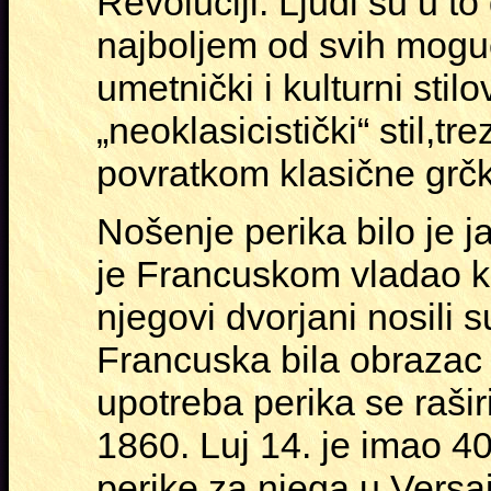
Revoluciji. Ljudi su u t
najboljem od svih mogu
umetnički i kulturni stil
„neoklasicistički“ stil,tre
povratkom klasične grčke
Nošenje perika bilo je j
je Francuskom vladao kr
njegovi dvorjani nosili s
Francuska bila obrazac
upotreba perika se rašir
1860. Luj 14. je imao 40 
perike za njega u Versa