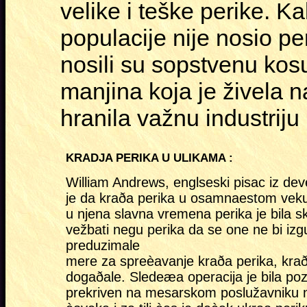
velike i teške perike. Ka
populacije nije nosio pe
nosili su sopstvenu ko
manjina koja je živela na
hranila važnu industriju 
KRADJA PERIKA U ULIKAMA :
William Andrews, englseski pisac iz de
je da kraða perika u osamnaestom veku n
u njena slavna vremena perika je bila s
vežbati negu perika da se one ne bi izgu
preduzimale
mere za spreèavanje kraða perika, kra
dogaðale. Sledeæa operacija je bila po
prekriven na mesarskom poslužavniku n